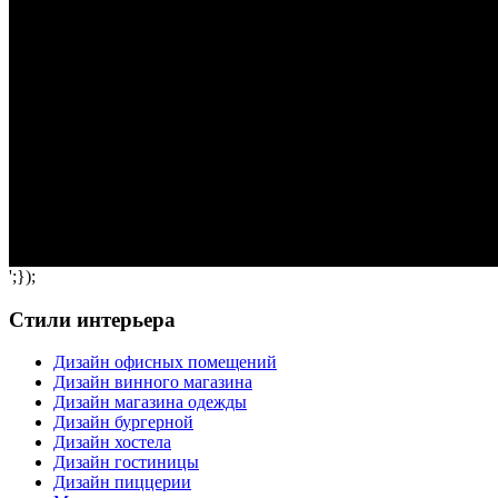
';});
Стили интерьера
Дизайн офисных помещений
Дизайн винного магазина
Дизайн магазина одежды
Дизайн бургерной
Дизайн хостела
Дизайн гостиницы
Дизайн пиццерии