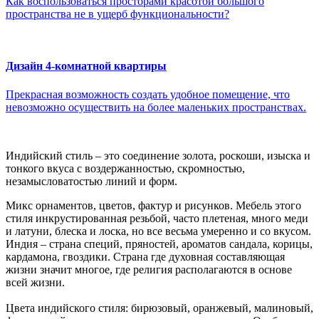
Как воспользоваться просторами красотой большого
пространства не в ущерб функциональности?
Дизайн 4-комнатной квартиры
Прекрасная возможность создать удобное помещение, что
невозможно осуществить на более маленьких пространствах.
Индийский стиль – это соединение золота, роскоши, изыска и
тонкого вкуса с воздержанностью, скромностью,
незамысловатостью линий и форм.
Микс орнаментов, цветов, фактур и рисунков. Мебель этого
стиля инкрустированная резьбой, часто плетеная, много меди
и латуни, блеска и лоска, но все весьма умеренно и со вкусом.
Индия – страна специй, пряностей, ароматов сандала, корицы,
кардамона, гвоздики. Страна где духовная составляющая
жизни значит многое, где религия располагаются в основе
всей жизни.
Цвета индийского стиля: бирюзовый, оранжевый, малиновый,